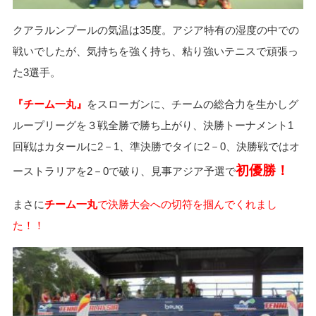
クアラルンプールの気温は35度。アジア特有の湿度の中での
戦いでしたが、気持ちを強く持ち、粘り強いテニスで頑張っ
た3選手。
『チーム一丸』
をスローガンに、チームの総合力を生かしグ
ループリーグを３戦全勝で勝ち上がり、決勝トーナメント1
回戦はカタールに2－1、準決勝でタイに2－0、決勝戦ではオ
初優勝！
ーストラリアを2－0で破り、見事アジア予選で
まさに
チーム一丸
で決勝大会への切符を掴んでくれまし
た！！