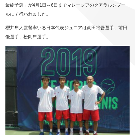
最終予選」が4月1日～6日まで
マレーシアのクアラルンプー
ルにて行われました。
櫻井隼人監督率いる日本代表ジュニアは眞田将吾選手、前田
優選手、松岡隼選手。