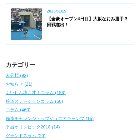
2025/01/15
【全豪オープン4日目】大坂なおみ選手３
回戦進出！
カテゴリー
未分類 (92)
お知らせ (21)
くいしん坊万才！コラム (196)
報道ステーションコラム (50)
コラム (460)
修造チャレンジトップジュニアキャンプ (15)
平昌オリンピック2018 (14)
グランドスラム (20)