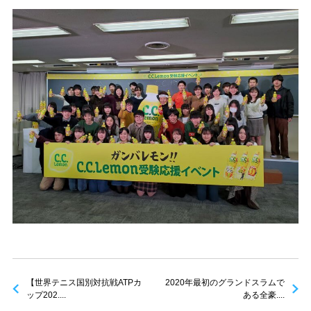
【世界テニス国別対抗戦ATPカ
2020年最初のグランドスラムで
ップ202....
ある全豪....