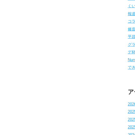
くい
報道
コラム
修造
平昌
グラ
デ杯 
Num
でき
ア
202
202
202
202
202