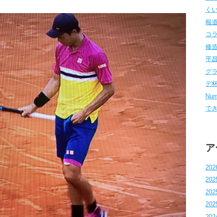
くい
報道
コラム
修造
平昌
グラ
デ杯 
Num
でき
ア
202
202
202
202
202