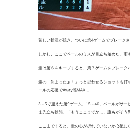
苦しい状況が続き、ついに第4ゲームでブレークさ
しかし、ここでペールのミスが目立ち始めた。
雨
圭は第６をキープすると、第７ゲームをブレークバ
圭の「決まったぁ！」っと思わせるショットも打
ールの応援でAway感MAX…
3－5で迎えた第9ゲーム。15－40、ペールが
ま先立ち状態。「もうここまでか…」誰もがそう
ここまでくると、圭の心が折れていないか心配に