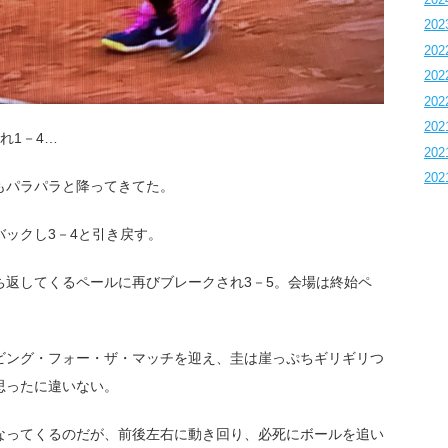
202
202
202
202
202
れ1－4…
202
202
もパラパラと降ってきてた。
ックし3－4と引き戻す。
ち返してくるペールに再びブレークされ3－5。会場は終始ペ
サービング・フォー・ザ・マッチを迎え、圭は崖っぷちギリギリつ
思ったに違いない。
なってくるのだが、前後左右に動き回り、必死にボールを追い