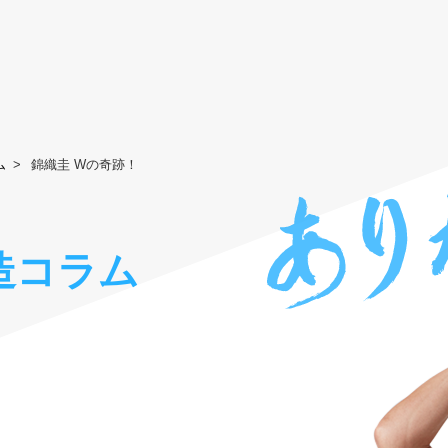
ム
錦織圭 Wの奇跡！
造コラム