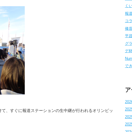
くい
報道
コラム
修造
平昌
グラ
デ杯 
Num
でき
ア
202
202
けて、すぐに報道ステーションの生中継が行われるオリンピッ
202
202
202