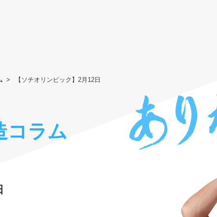
ム
【ソチオリンピック】2月12日
造コラム
日