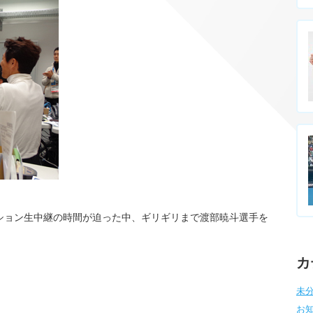
ション生中継の時間が迫った中、ギリギリまで渡部暁斗選手を
カ
未分
お知