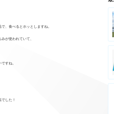
。
品で、食べるとホッとしますね。
ろみが使われていて、
いですね。
、
高でした！