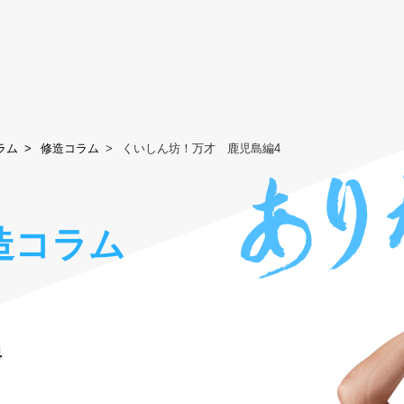
ラム
修造コラム
くいしん坊！万才 鹿児島編4
造コラム
4