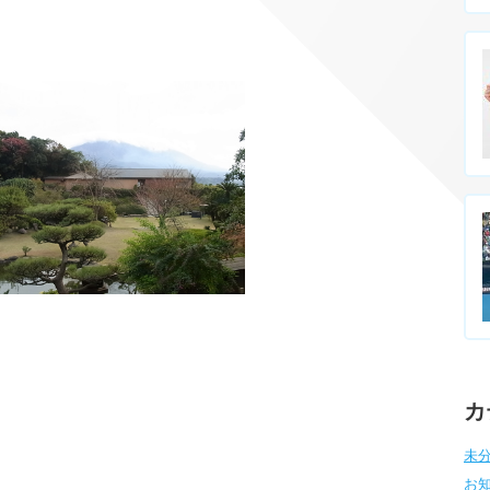
カ
未分
お知