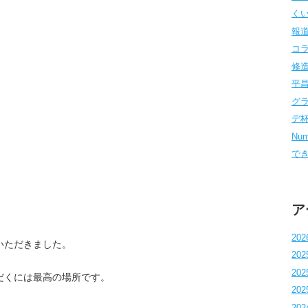
くい
報道
コラム
修造
平昌
グラ
デ杯 
Num
でき
ア
202
いただきました。
202
202
だくには最高の場所です。
202
202