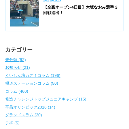
2025/01/15
【全豪オープン4日目】大坂なおみ選手３
回戦進出！
カテゴリー
未分類 (92)
お知らせ (21)
くいしん坊万才！コラム (196)
報道ステーションコラム (50)
コラム (460)
修造チャレンジトップジュニアキャンプ (15)
平昌オリンピック2018 (14)
グランドスラム (20)
デ杯 (5)