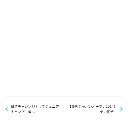
修造チャレンジトップジュニア
【競泳ジャパンオープン2014】
キャンプ 最....
テレ朝チ....