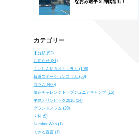
なおみ選手３回戦進出！
カテゴリー
未分類 (92)
お知らせ (21)
くいしん坊万才！コラム (196)
報道ステーションコラム (50)
コラム (460)
修造チャレンジトップジュニアキャンプ (15)
平昌オリンピック2018 (14)
グランドスラム (20)
デ杯 (5)
Number Web (1)
できる宣言 (1)