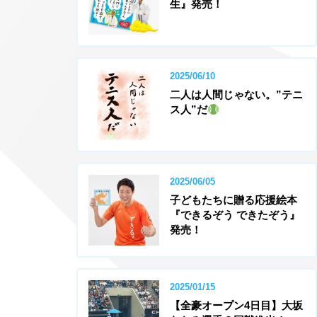
生』発売！
2025/06/10
二人は人間じゃない。”テニ
ス人”だ
2025/06/05
子どもたちに贈る応援絵本
『できるぞう できたぞう』
発売！
2025/01/15
【全豪オープン4日目】大坂