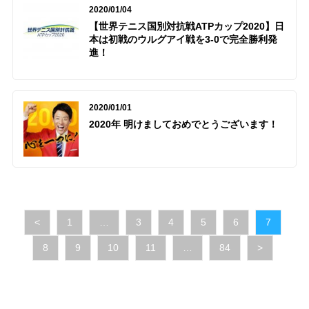
2020/01/04
【世界テニス国別対抗戦ATPカップ2020】日
本は初戦のウルグアイ戦を3-0で完全勝利発
進！
2020/01/01
2020年 明けましておめでとうございます！
<
1
…
3
4
5
6
7
8
9
10
11
…
84
>