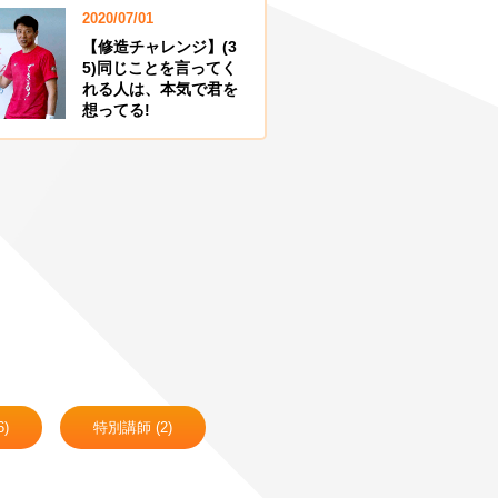
2020/07/01
2020/06/2
【修造チャレンジ】(3
【修造チ
5)同じことを言ってく
4)スペ
れる人は、本気で君を
スに！
想ってる!
)
特別講師 (2)