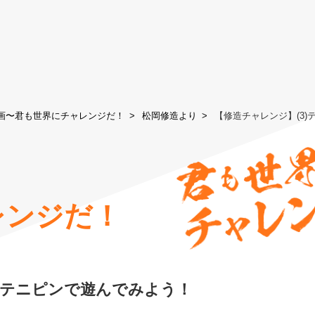
画〜君も世界にチャレンジだ！
松岡修造より
【修造チャレンジ】(3
レンジだ！
3)テニピンで遊んでみよう！