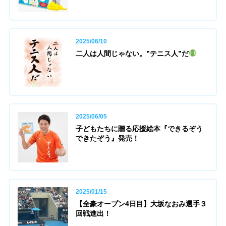
2025/06/10
二人は人間じゃない。”テニス人”だ
2025/06/05
子どもたちに贈る応援絵本『できるぞう
できたぞう』発売！
2025/01/15
【全豪オープン4日目】大坂なおみ選手３
回戦進出！