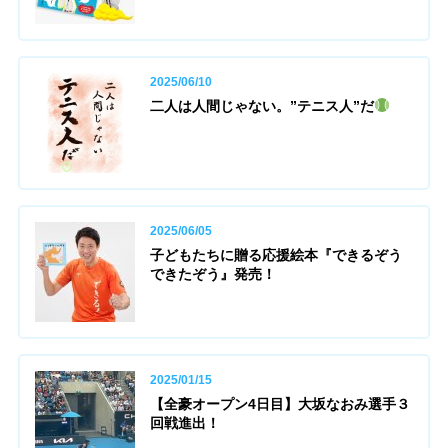
2025/06/10
二人は人間じゃない。”テニス人”だ
2025/06/05
子どもたちに贈る応援絵本『できるぞう
できたぞう』発売！
2025/01/15
【全豪オープン4日目】大坂なおみ選手３
回戦進出！