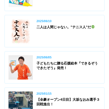
2025/06/10
二人は人間じゃない。”テニス人”だ
2025/06/05
子どもたちに贈る応援絵本『できるぞう
できたぞう』発売！
2025/01/15
【全豪オープン4日目】大坂なおみ選手３
回戦進出！