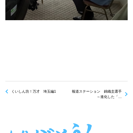
くいしん坊！万才 埼玉編1
報道ステーション 錦織圭選手
～進化した「....