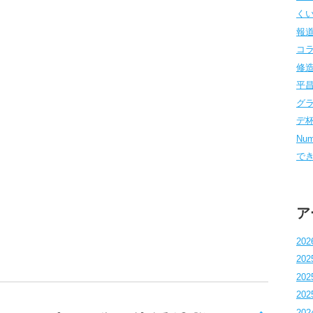
くい
報道
コラム
修造
平昌
グラ
デ杯 
Num
でき
ア
202
202
202
202
202