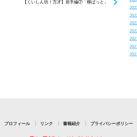
【くいしん坊！万才】岩手編⑦「柳ばっと」
202
202
202
202
202
202
202
プロフィール
リンク
書籍紹介
プライバシーポリシー