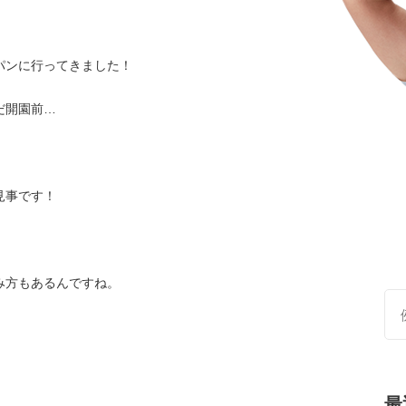
パンに行ってきました！
だ開園前…
。
見事です！
み方もあるんですね。
最