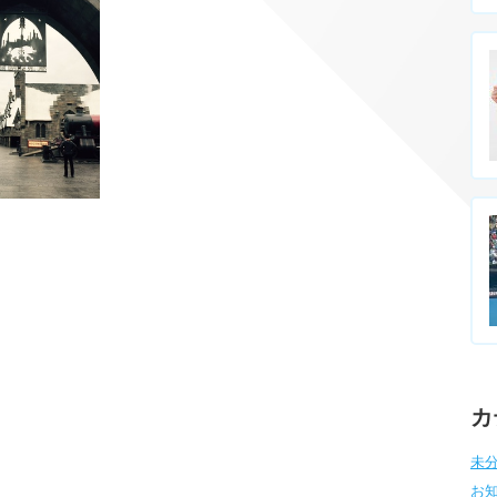
カ
未分
お知