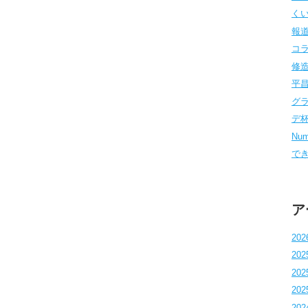
くい
報道
コラム
修造
平昌
グラ
デ杯 
Num
でき
ア
202
202
202
202
202