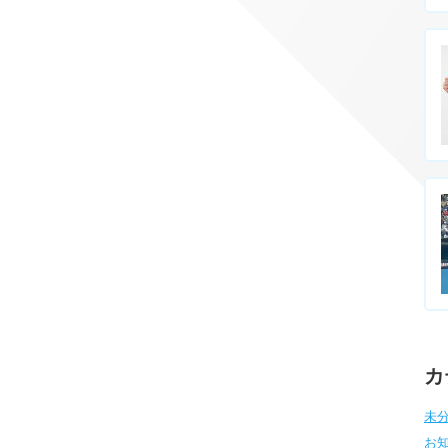
カ
未分
お知