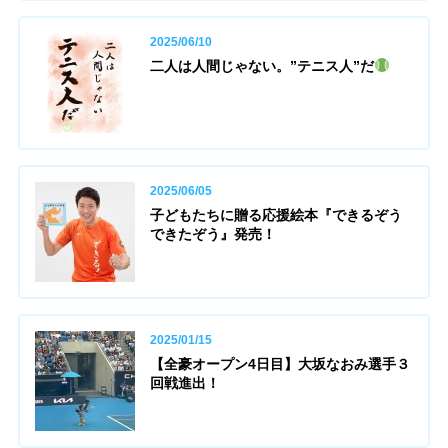
2025/06/10
二人は人間じゃない。”テニス人”だ
2025/06/05
子どもたちに贈る応援絵本『できるぞう
できたぞう』発売！
2025/01/15
【全豪オープン4日目】大坂なおみ選手３
回戦進出！