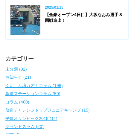
2025/01/15
【全豪オープン4日目】大坂なおみ選手３
回戦進出！
カテゴリー
未分類 (92)
お知らせ (21)
くいしん坊万才！コラム (196)
報道ステーションコラム (50)
コラム (460)
修造チャレンジトップジュニアキャンプ (15)
平昌オリンピック2018 (14)
グランドスラム (20)