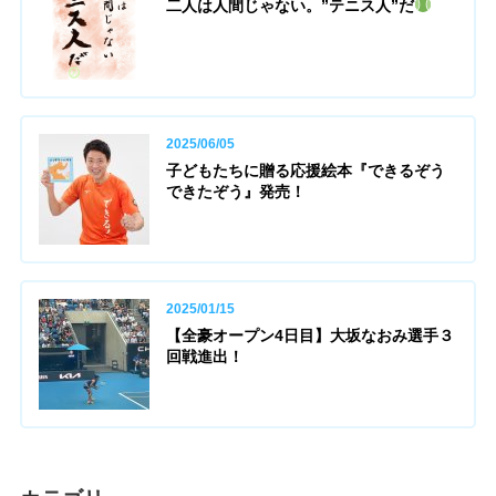
二人は人間じゃない。”テニス人”だ
2025/06/05
子どもたちに贈る応援絵本『できるぞう
できたぞう』発売！
2025/01/15
【全豪オープン4日目】大坂なおみ選手３
回戦進出！