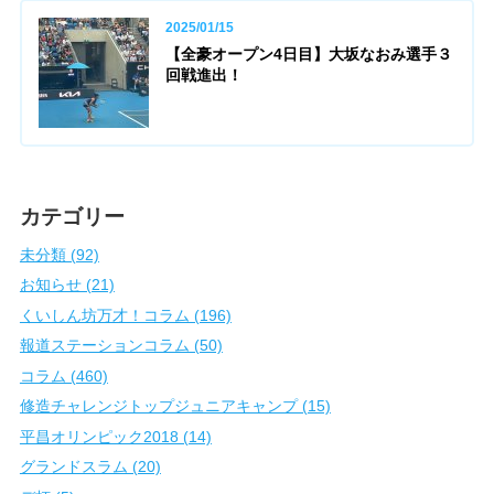
2025/01/15
【全豪オープン4日目】大坂なおみ選手３
回戦進出！
カテゴリー
未分類 (92)
お知らせ (21)
くいしん坊万才！コラム (196)
報道ステーションコラム (50)
コラム (460)
修造チャレンジトップジュニアキャンプ (15)
平昌オリンピック2018 (14)
グランドスラム (20)