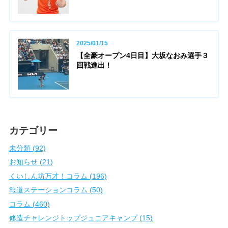
2025/01/15
【全豪オープン4日目】大坂なおみ選手３
回戦進出！
カテゴリー
未分類 (92)
お知らせ (21)
くいしん坊万才！コラム (196)
報道ステーションコラム (50)
コラム (460)
修造チャレンジトップジュニアキャンプ (15)