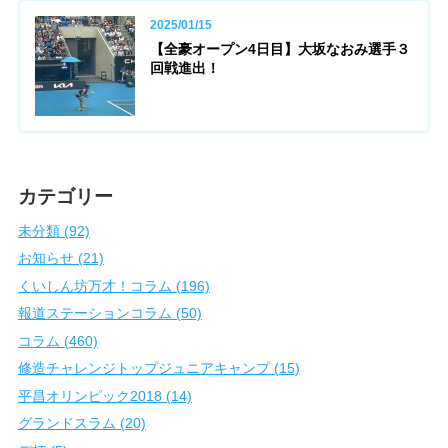
2025/01/15
【全豪オープン4日目】大坂なおみ選手３
回戦進出！
カテゴリー
未分類 (92)
お知らせ (21)
くいしん坊万才！コラム (196)
報道ステーションコラム (50)
コラム (460)
修造チャレンジトップジュニアキャンプ (15)
平昌オリンピック2018 (14)
グランドスラム (20)