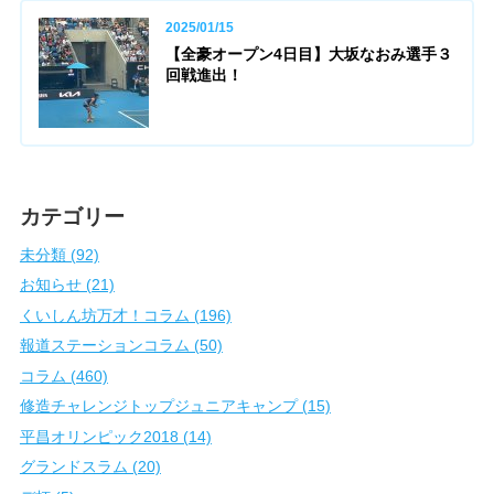
2025/01/15
【全豪オープン4日目】大坂なおみ選手３
回戦進出！
カテゴリー
未分類 (92)
お知らせ (21)
くいしん坊万才！コラム (196)
報道ステーションコラム (50)
コラム (460)
修造チャレンジトップジュニアキャンプ (15)
平昌オリンピック2018 (14)
グランドスラム (20)