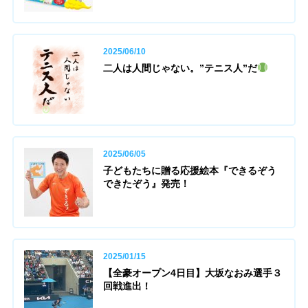
2025/06/10
二人は人間じゃない。”テニス人”だ
2025/06/05
子どもたちに贈る応援絵本『できるぞう
できたぞう』発売！
2025/01/15
【全豪オープン4日目】大坂なおみ選手３
回戦進出！