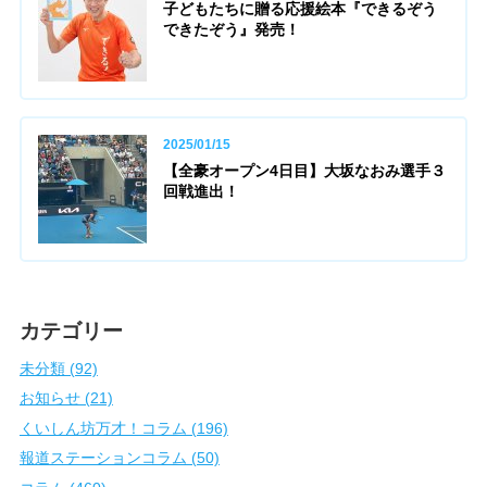
子どもたちに贈る応援絵本『できるぞう
できたぞう』発売！
2025/01/15
【全豪オープン4日目】大坂なおみ選手３
回戦進出！
カテゴリー
未分類 (92)
お知らせ (21)
くいしん坊万才！コラム (196)
報道ステーションコラム (50)