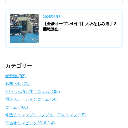
2025/01/15
【全豪オープン4日目】大坂なおみ選手３
回戦進出！
カテゴリー
未分類 (92)
お知らせ (21)
くいしん坊万才！コラム (196)
報道ステーションコラム (50)
コラム (460)
修造チャレンジトップジュニアキャンプ (15)
平昌オリンピック2018 (14)