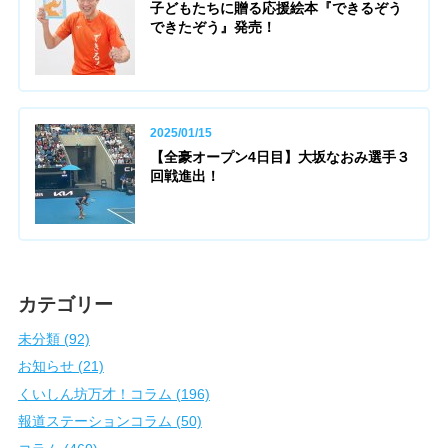
子どもたちに贈る応援絵本『できるぞう
できたぞう』発売！
2025/01/15
【全豪オープン4日目】大坂なおみ選手３
回戦進出！
カテゴリー
未分類 (92)
お知らせ (21)
くいしん坊万才！コラム (196)
報道ステーションコラム (50)