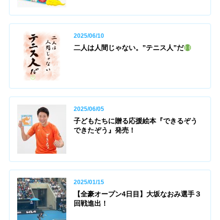
2025/06/10
二人は人間じゃない。”テニス人”だ
2025/06/05
子どもたちに贈る応援絵本『できるぞう
できたぞう』発売！
2025/01/15
【全豪オープン4日目】大坂なおみ選手３
回戦進出！