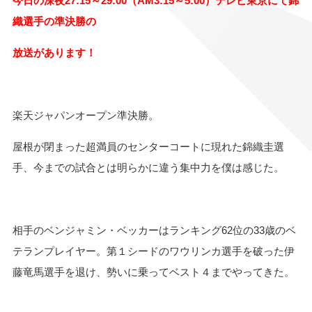
今日の深夜
27:15
～
29:00
（
AM3:15
～
5:00
）テレビ東京にて錦
織選手の準決勝の
放送があります！
楽天ジャパンオープン準決勝。
屋根が閉まった超満員のセンターコートに現れた錦織圭選
手、今までの試合とは明らかに違う集中力を僕は感じた。
相手のベンジャミン・ベッカーはランキング
62
位の
33
歳のベ
テランプレイヤー。第１シードのワウリンカ選手を破った伊
藤竜馬選手を退け、勢いに乗ってベスト４までやってきた。