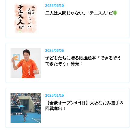
2025/06/10
二人は人間じゃない。”テニス人”だ
2025/06/05
子どもたちに贈る応援絵本『できるぞう
できたぞう』発売！
2025/01/15
【全豪オープン4日目】大坂なおみ選手３
回戦進出！