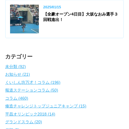
2025/01/15
【全豪オープン4日目】大坂なおみ選手３
回戦進出！
カテゴリー
未分類 (92)
お知らせ (21)
くいしん坊万才！コラム (196)
報道ステーションコラム (50)
コラム (460)
修造チャレンジトップジュニアキャンプ (15)
平昌オリンピック2018 (14)
グランドスラム (20)