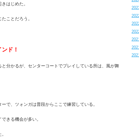
起きはじめた。
202
202
感じたことだろう。
202
202
202
202
インド！
202
ると分かるが、センターコートでプレイしている所は、風が舞
ターで、ツォンガは普段からここで練習している。
イできる機会が多い。
た。