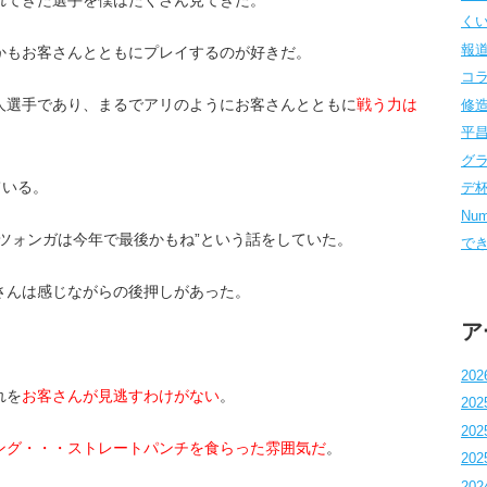
くい
報道
かもお客さんとともにプレイするのが好きだ。
コラム
人選手であり、まるでアリのようにお客さんとともに
戦う力は
修造
平昌
グラ
ている。
デ杯 
Num
ツォンガは今年で最後かもね”という話をしていた。
でき
さんは感じながらの後押しがあった。
ア
202
れを
お
客さんが見逃すわけがない
。
202
202
ング・・・ストレートパンチを食らった雰囲気だ
。
202
202