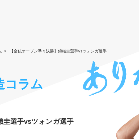
ム
【全仏オープン準々決勝】錦織圭選手vsツォンガ選手
造コラム
織圭選手vsツォンガ選手