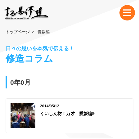
トップページ
愛媛編
日々の思いを本気で伝える！
修造コラム
0年0月
2014/05/12
くいしん坊！万才 愛媛編9