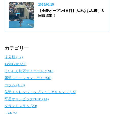
2025/01/15
【全豪オープン4日目】大坂なおみ選手３
回戦進出！
カテゴリー
未分類 (92)
お知らせ (21)
くいしん坊万才！コラム (196)
報道ステーションコラム (50)
コラム (460)
修造チャレンジトップジュニアキャンプ (15)
平昌オリンピック2018 (14)
グランドスラム (20)
デ杯 (5)