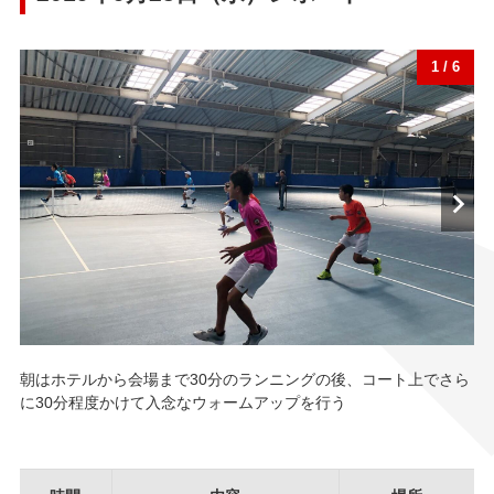
1 / 6
Ne
朝はホテルから会場まで30分のランニングの後、コート上でさら
各
に30分程度かけて入念なウォームアップを行う