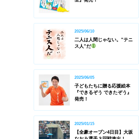
2025/06/10
二人は人間じゃない。”テニ
ス人”だ
2025/06/05
子どもたちに贈る応援絵本
『できるぞう できたぞう』
発売！
2025/01/15
【全豪オープン4日目】大坂
なおみ選手３回戦進出！