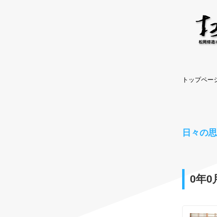
トップペー
日々の
0年0