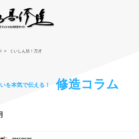
ジ
くいしん坊！万才
修造コラム
思いを本気で伝える！
月