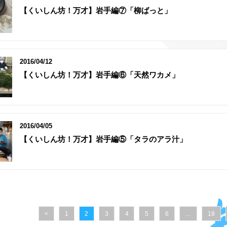
【くいしん坊！万才】岩手編⑦「柳ばっと」
2016/04/12
【くいしん坊！万才】岩手編⑥「天然ワカメ」
2016/04/05
【くいしん坊！万才】岩手編⑤「タラのアラ汁」
<
1
2
3
4
5
6
…
18