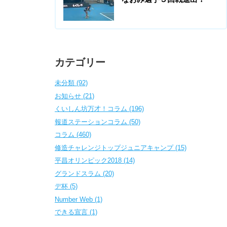
カテゴリー
未分類 (92)
お知らせ (21)
くいしん坊万才！コラム (196)
報道ステーションコラム (50)
コラム (460)
修造チャレンジトップジュニアキャンプ (15)
平昌オリンピック2018 (14)
グランドスラム (20)
デ杯 (5)
Number Web (1)
できる宣言 (1)